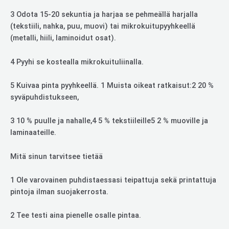
3 Odota 15-20 sekuntia ja harjaa se pehmeällä harjalla
(tekstiili, nahka, puu, muovi) tai mikrokuitupyyhkeellä
(metalli, hiili, laminoidut osat).
4 Pyyhi se kostealla mikrokuituliinalla.
5 Kuivaa pinta pyyhkeellä. 1 Muista oikeat ratkaisut:2 20 %
syväpuhdistukseen,
3 10 % puulle ja nahalle,4 5 % tekstiileille5 2 % muoville ja
laminaateille.
Mitä sinun tarvitsee tietää
1 Ole varovainen puhdistaessasi teipattuja sekä printattuja
pintoja ilman suojakerrosta.
2 Tee testi aina pienelle osalle pintaa.