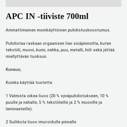
Arviot (0)
APC IN -tiiviste 700ml
Ammattimainen monikäyttöinen puhdistuskoostumus.
Puhdistaa raskaan orgaanisen lian sisäpinnoilta, kuten
tekstiili, muovi, kumi, nahka, puu, metalli, hiili sekä jättää
miellyttävän tuoksun.
Kuvaus;
Kuinka käyttää tuotetta:
1 Valmista oikea liuos (20 % syväpuhdistukseen, 10 %
puulle ja nahalle, 5 % tekstiileille ja 2 % muoville ja
laminaateille).
2 Suihkuta liuos imuroidulle pinnalle