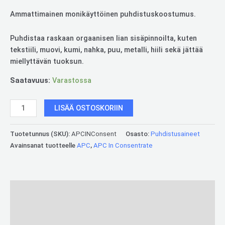
Ammattimainen monikäyttöinen puhdistuskoostumus.
Puhdistaa raskaan orgaanisen lian sisäpinnoilta, kuten
tekstiili, muovi, kumi, nahka, puu, metalli, hiili sekä jättää
miellyttävän tuoksun.
Saatavuus:
Varastossa
LISÄÄ OSTOSKORIIN
Tuotetunnus (SKU):
APCINConsent
Osasto:
Puhdistusaineet
Avainsanat tuotteelle
APC
,
APC In Consentrate
Kuvaus
Lisätiedot