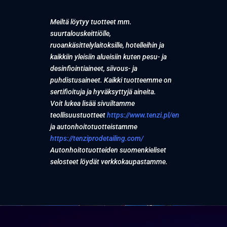
Meiltä löytyy tuotteet mm.
suurtalouskeittiölle,
ruoankäsittelylaitoksille, hotelleihin ja
kaikkiin yleisiin alueisiin kuten pesu- ja
desinfiointiaineet, siivous- ja
puhdistusaineet. Kaikki tuotteemme on
sertifioituja ja hyväksyttyjä aineita.
Voit lukea lisää sivuiltamme
teollisuustuotteet
https://www.tenzi.pl/en
ja autonhoitotuotteistamme
https://tenziprodetailing.com/
Autonhoitotuotteiden suomenkieliset
selosteet löydät verkkokaupastamme.