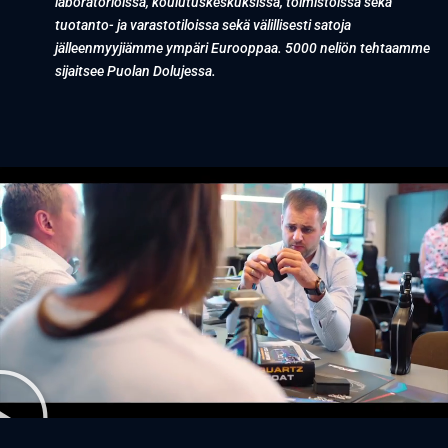
laboratorioissa, koulutuskeskuksissa, toimistoissa sekä
tuotanto- ja varastotiloissa sekä välillisesti satoja
jälleenmyyjiämme ympäri Eurooppaa. 5000 neliön tehtaamme
sijaitsee Puolan Dolujessa.