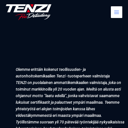
Siirry
MAIN
sisältöön
MEN
Olemme erittäin kokenut teollisuuden- ja
autonhoitokemikaalien Tenzi -tuoteperheen valmistaja
TENZI on puolalainen ammattikemikaalien valmistaja, joka on
toiminut markkinoilla yli 20 vuoden ajan. Meiltä on alusta asti
ohjannut motto ”laatu edellä”, jonka vahvistavat saamamme
lukuisat sertifikaatit ja palautteet ympäri maailmaa. Teemme
yhteistyötä eri alojen toimijoiden kanssa lähes
viidestäkymmenestä eri maasta ympäri maailmaa.
Työllistämme suoraan yli 70 pätevää työntekijää nykyaikaisissa