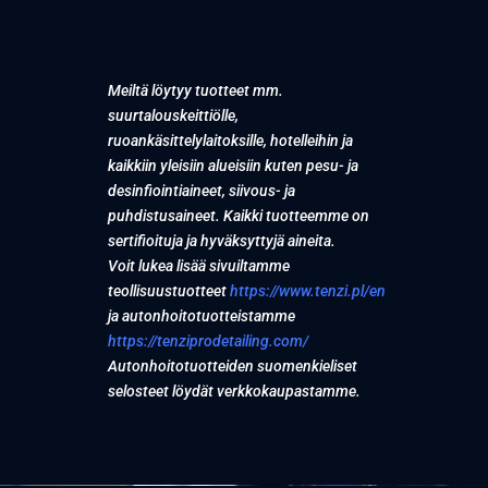
Meiltä löytyy tuotteet mm.
suurtalouskeittiölle,
ruoankäsittelylaitoksille, hotelleihin ja
kaikkiin yleisiin alueisiin kuten pesu- ja
desinfiointiaineet, siivous- ja
puhdistusaineet. Kaikki tuotteemme on
sertifioituja ja hyväksyttyjä aineita.
Voit lukea lisää sivuiltamme
teollisuustuotteet
https://www.tenzi.pl/en
ja autonhoitotuotteistamme
https://tenziprodetailing.com/
Autonhoitotuotteiden suomenkieliset
selosteet löydät verkkokaupastamme.