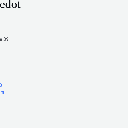
edot
ie 39
0
fi