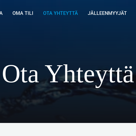
A
OMA TILI
OTA YHTEYTTÄ
JÄLLEENMYYJÄT
Ota Yhteyttä