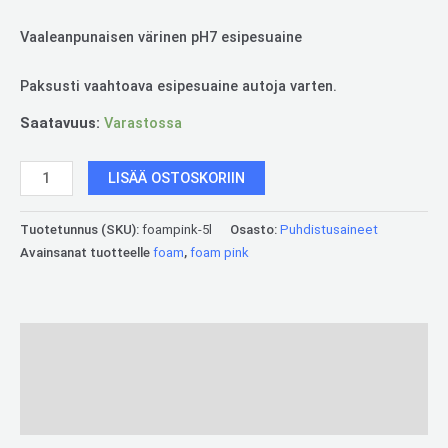
Vaaleanpunaisen värinen pH7 esipesuaine
Paksusti vaahtoava esipesuaine autoja varten.
Saatavuus:
Varastossa
LISÄÄ OSTOSKORIIN
Tuotetunnus (SKU):
foampink-5l
Osasto:
Puhdistusaineet
Avainsanat tuotteelle
foam
,
foam pink
Kuvaus
Lisätiedot
Arviot (0)