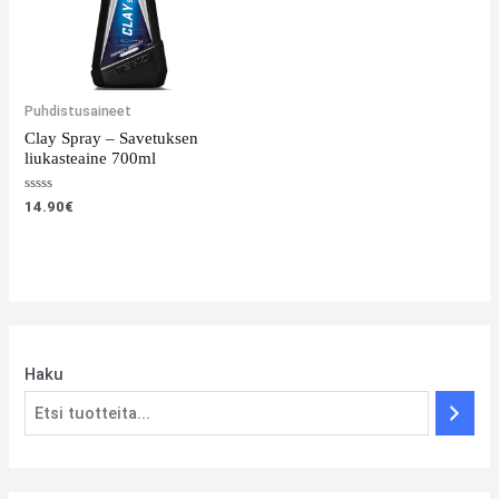
Puhdistusaineet
Clay Spray – Savetuksen
liukasteaine 700ml
Arvostelu
14.90
€
tuotteesta:
0
/
5
Haku