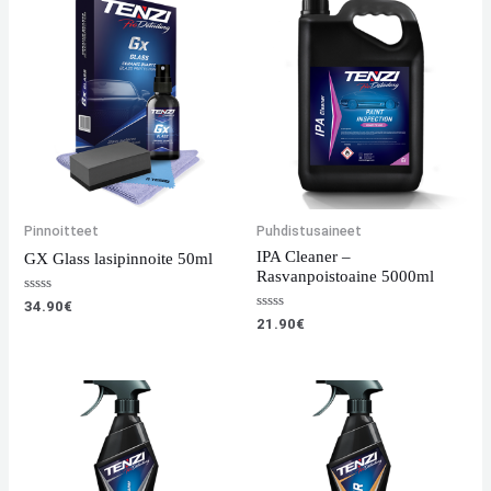
Pinnoitteet
Puhdistusaineet
IPA Cleaner –
GX Glass lasipinnoite 50ml
Rasvanpoistoaine 5000ml
Arvostelu
34.90
€
tuotteesta:
Arvostelu
21.90
€
0
tuotteesta:
/
0
5
/
5