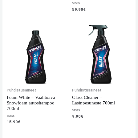
tuotteesta:
0
Arvostelu
/
59.90
€
tuotteesta:
5
0
/
5
Puhdistusaineet
Puhdistusaineet
Foam White – Vaahtoava
Glass Cleaner –
Snowfoam autoshampoo
Lasinpesuneste 700ml
700ml
Arvostelu
9.90
€
tuotteesta:
Arvostelu
15.90
€
0
tuotteesta:
/
0
5
/
5