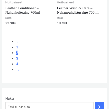
Hoitoaineet
Hoitoaineet
Leather Conditioner –
Leather Wash & Care –
Nahanhoitoaine 700ml
Nahanpuhdistusaine 700ml
Arvostelu
Arvostelu
22.90
€
13.90
€
tuotteesta:
tuotteesta:
0
0
/
/
5
5
←
1
2
3
4
→
Haku