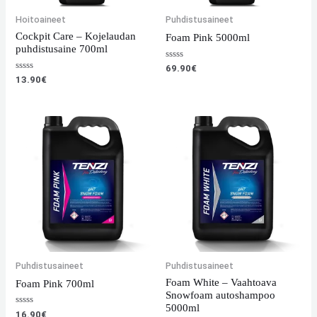
Hoitoaineet
Puhdistusaineet
Cockpit Care – Kojelaudan
Foam Pink 5000ml
puhdistusaine 700ml
Arvostelu
69.90
€
tuotteesta:
Arvostelu
13.90
€
0
tuotteesta:
/
0
5
/
5
Puhdistusaineet
Puhdistusaineet
Foam White – Vaahtoava
Foam Pink 700ml
Snowfoam autoshampoo
5000ml
Arvostelu
16.90
€