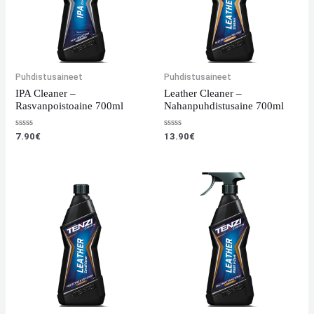
Puhdistusaineet
Puhdistusaineet
IPA Cleaner –
Leather Cleaner –
Rasvanpoistoaine 700ml
Nahanpuhdistusaine 700ml
Arvostelu
Arvostelu
7.90
€
13.90
€
tuotteesta:
tuotteesta:
0
0
/
/
5
5